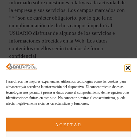
informado sobre cuestiones relativas a la actividad de
la empresa y sus servicios. Los campos marcados con
“*” son de carácter obligatorio, por lo que la no
cumplimentación de dichos campos impedirá al
USUARIO disfrutar de algunos de los servicios e
informaciones ofrecidas en la Web. Los datos
contenidos en ellos serán tratados de forma
confidencial.
CONSTRUCCIONES Y CONTRATAS BALDAYO,
S.L.
cumple íntegramente con la legislación vigente en
Para ofrecer las mejores experiencias, utilizamos tecnologías como las cookies para
materia de protección de datos de carácter personal, y
almacenar y/o acceder a la información del dispositivo. El consentimiento de estas
tecnologías nos permitirá procesar datos como el comportamiento de navegación o las
con los compromisos de confidencialidad propios de
identificaciones únicas en este sitio. No consentir o retirar el consentimiento, puede
su actividad.
afectar negativamente a ciertas características y funciones.
CONSTRUCCIONES Y CONTRATAS BALDAYO,
ACEPTAR
S.L.
ha adoptado las medidas técnicas necesarias para
mantener el nivel de seguridad requerido, según la