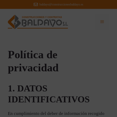
Saltar
baldayo@construccionesbaldayo.es
al
contenido
MEN
Política de
privacidad
1. DATOS
IDENTIFICATIVOS
En cumplimiento del deber de información recogido